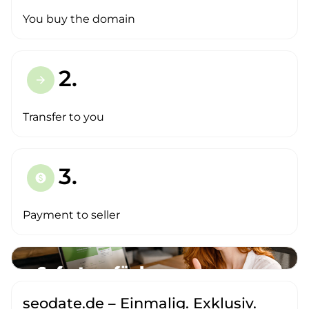
You buy the domain
2.
arrow_forward
Transfer to you
3.
paid
Payment to seller
seodate.de – Einmalig. Exklusiv.