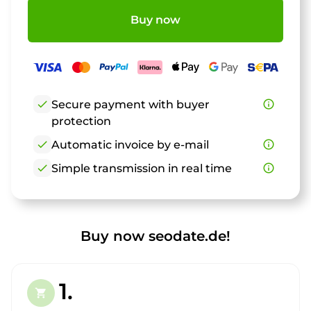
Buy now
check
Secure payment with buyer
info_outline
protection
check
Automatic invoice by e-mail
info_outline
check
Simple transmission in real time
info_outline
Buy now seodate.de!
1.
shopping_cart