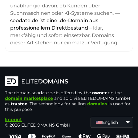
unabhängig davon, ob Kunden über
Suchmaschinen oder KI-Systeme suchen. —
seodate.de ist eine .de-Domain aus
professionellem Direktbestand
– klar,
merkfähig und sofort einsetzbar. Domains
dieser Art stehen nur einmal zur Verfügung.
The domain
seodate.de
is offered by the
owner
on the
domain marketplace
and sold via ELITEDOMAINS GmbH
as
trustee
. The technology for selling
domains
is used for
this purpose.
Imprint
English
© 2026 ELITEDOMAINS GmbH